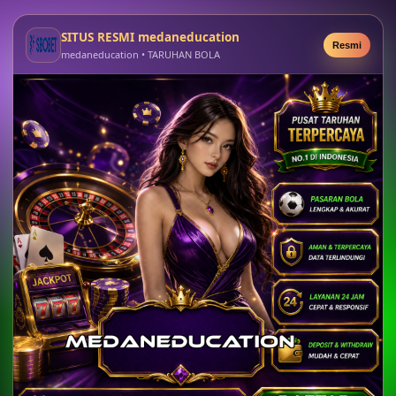
SITUS RESMI medaneducation
Resmi
medaneducation • TARUHAN BOLA