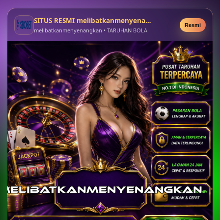
SITUS RESMI melibatkanmenyenangkan
Resmi
melibatkanmenyenangkan • TARUHAN BOLA