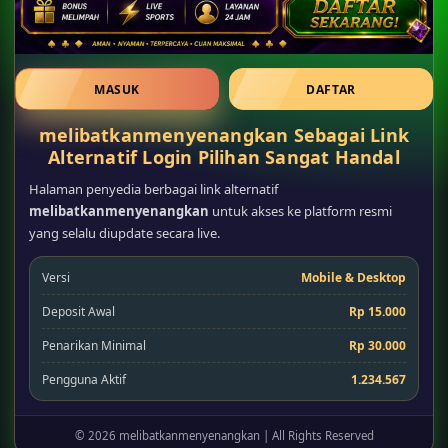
MASUK
DAFTAR
melibatkanmenyenangkan Sebagai Link
Alternatif Login Pilihan Sangat Handal
Halaman penyedia berbagai link alternatif
melibatkanmenyenangkan
untuk akses ke platform resmi
yang selalu diupdate secara live.
Versi
Mobile & Desktop
Deposit Awal
Rp 15.000
Penarikan Minimal
Rp 30.000
Pengguna Aktif
1.234.567
©
2026
melibatkanmenyenangkan | All Rights Reserved