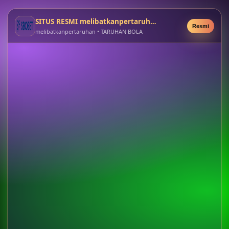
SITUS RESMI melibatkanpertaruhan
Resmi
melibatkanpertaruhan • TARUHAN BOLA