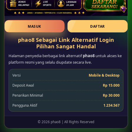
MASUK
DAFTAR
phao8 Sebagai Link Alternatif Login
Pilihan Sangat Handal
Halaman penyedia berbagai link alternatif
phao8
untuk akses ke
platform resmi yang selalu diupdate secara live.
Versi
Mobile & Desktop
Deposit Awal
Rp 15.000
Penarikan Minimal
Rp 30.000
Pengguna Aktif
1.234.567
©
2026
phao8 | All Rights Reserved