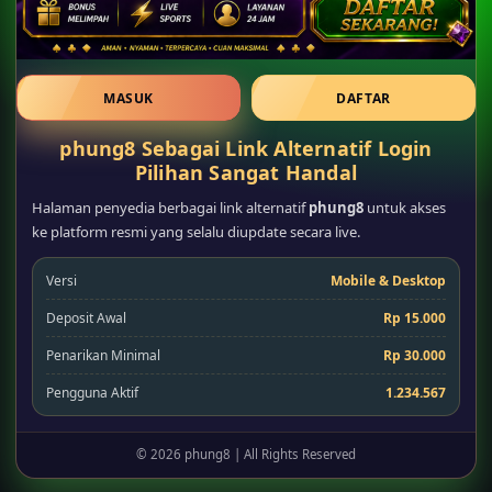
MASUK
DAFTAR
phung8 Sebagai Link Alternatif Login
Pilihan Sangat Handal
Halaman penyedia berbagai link alternatif
phung8
untuk akses
ke platform resmi yang selalu diupdate secara live.
Versi
Mobile & Desktop
Deposit Awal
Rp 15.000
Penarikan Minimal
Rp 30.000
Pengguna Aktif
1.234.567
©
2026
phung8 | All Rights Reserved