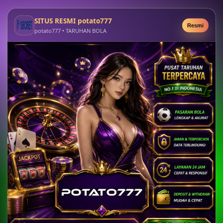
SITUS RESMI potato777
Resmi
potato777 • TARUHAN BOLA