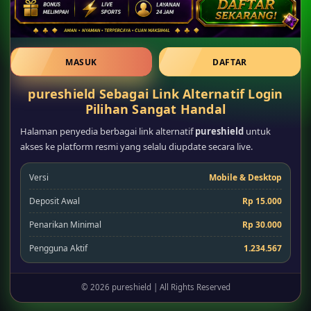
MASUK
DAFTAR
pureshield Sebagai Link Alternatif Login
Pilihan Sangat Handal
Halaman penyedia berbagai link alternatif
pureshield
untuk
akses ke platform resmi yang selalu diupdate secara live.
Versi
Mobile & Desktop
Deposit Awal
Rp 15.000
Penarikan Minimal
Rp 30.000
Pengguna Aktif
1.234.567
©
2026
pureshield | All Rights Reserved