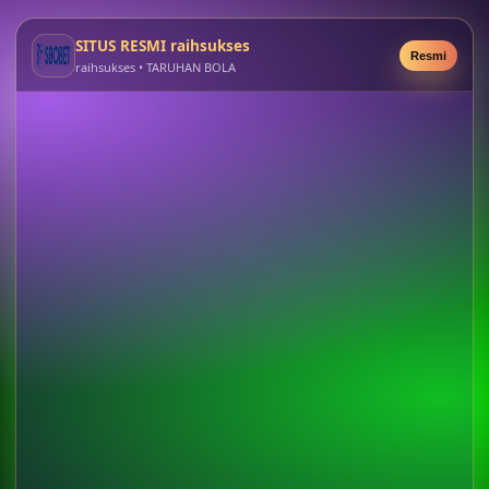
SITUS RESMI raihsukses
Resmi
raihsukses • TARUHAN BOLA