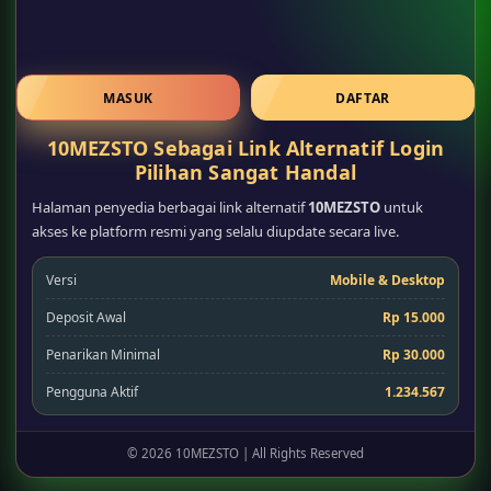
MASUK
DAFTAR
10MEZSTO Sebagai Link Alternatif Login
Pilihan Sangat Handal
Halaman penyedia berbagai link alternatif
10MEZSTO
untuk
akses ke platform resmi yang selalu diupdate secara live.
Versi
Mobile & Desktop
Deposit Awal
Rp 15.000
Penarikan Minimal
Rp 30.000
Pengguna Aktif
1.234.567
©
2026
10MEZSTO | All Rights Reserved