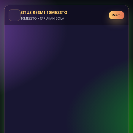
SITUS RESMI 10MEZSTO
Resmi
10MEZSTO • TARUHAN BOLA