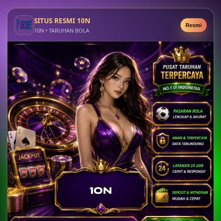
SITUS RESMI 10N
Resmi
10N • TARUHAN BOLA