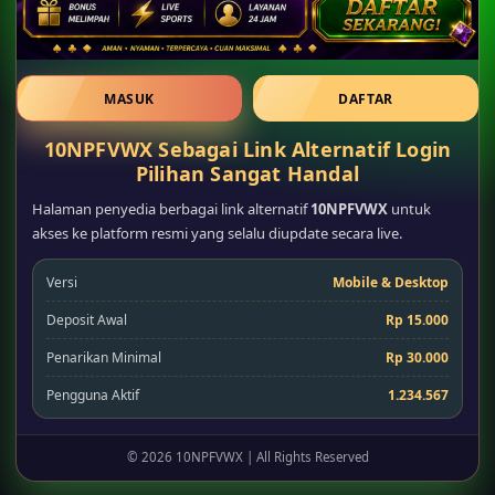
MASUK
DAFTAR
10NPFVWX Sebagai Link Alternatif Login
Pilihan Sangat Handal
Halaman penyedia berbagai link alternatif
10NPFVWX
untuk
akses ke platform resmi yang selalu diupdate secara live.
Versi
Mobile & Desktop
Deposit Awal
Rp 15.000
Penarikan Minimal
Rp 30.000
Pengguna Aktif
1.234.567
©
2026
10NPFVWX | All Rights Reserved