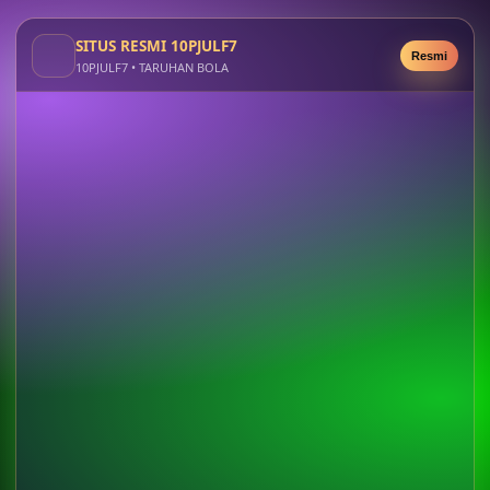
SITUS RESMI 10PJULF7
Resmi
10PJULF7 • TARUHAN BOLA