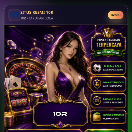
SITUS RESMI 10R
Resmi
10R • TARUHAN BOLA