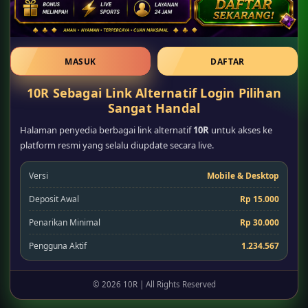
MASUK
DAFTAR
10R Sebagai Link Alternatif Login Pilihan
Sangat Handal
Halaman penyedia berbagai link alternatif
10R
untuk akses ke
platform resmi yang selalu diupdate secara live.
Versi
Mobile & Desktop
Deposit Awal
Rp 15.000
Penarikan Minimal
Rp 30.000
Pengguna Aktif
1.234.567
©
2026
10R | All Rights Reserved