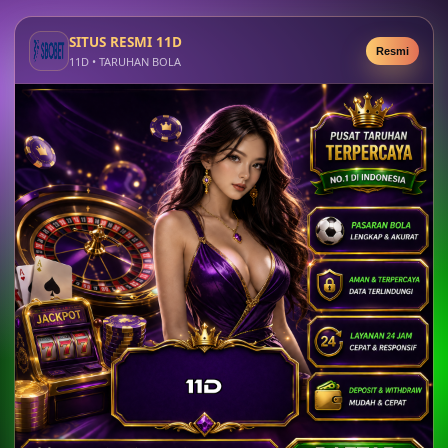
SITUS RESMI 11D
Resmi
11D • TARUHAN BOLA