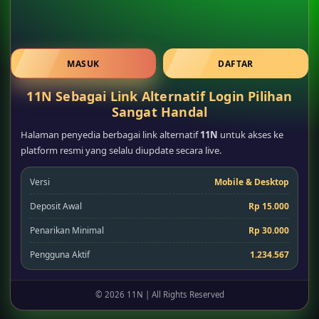
MASUK
DAFTAR
11N Sebagai Link Alternatif Login Pilihan
Sangat Handal
Halaman penyedia berbagai link alternatif
11N
untuk akses ke
platform resmi yang selalu diupdate secara live.
Versi
Mobile & Desktop
Deposit Awal
Rp 15.000
Penarikan Minimal
Rp 30.000
Pengguna Aktif
1.234.567
©
2026
11N | All Rights Reserved