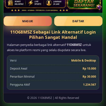
MASUK
DAFTAR
11O68M5Z Sebagai Link Alternatif Login
Pilihan Sangat Handal
Halaman penyedia berbagai link alternatif
11O68M5Z
untuk
akses ke platform resmi yang selalu diupdate secara live.
Versi
Mobile & Desktop
Deposit Awal
Rp 15.000
Penarikan Minimal
Rp 30.000
Pengguna Aktif
1.234.567
©
2026
11O68M5Z | All Rights Reserved