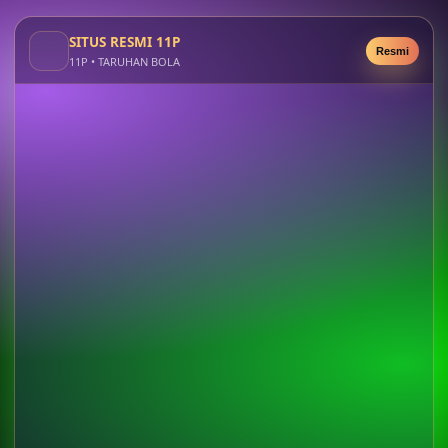
SITUS RESMI 11P
Resmi
11P • TARUHAN BOLA