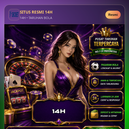
SITUS RESMI 14H
Resmi
14H • TARUHAN BOLA