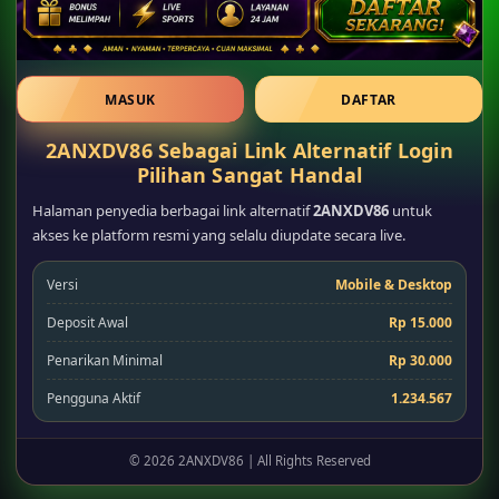
MASUK
DAFTAR
2ANXDV86 Sebagai Link Alternatif Login
Pilihan Sangat Handal
Halaman penyedia berbagai link alternatif
2ANXDV86
untuk
akses ke platform resmi yang selalu diupdate secara live.
Versi
Mobile & Desktop
Deposit Awal
Rp 15.000
Penarikan Minimal
Rp 30.000
Pengguna Aktif
1.234.567
©
2026
2ANXDV86 | All Rights Reserved