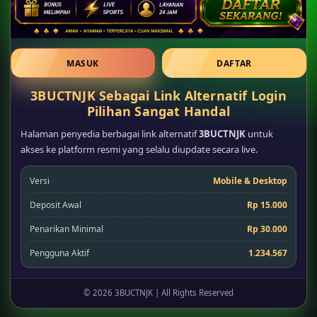
MASUK
DAFTAR
3BUCTNJK Sebagai Link Alternatif Login
Pilihan Sangat Handal
Halaman penyedia berbagai link alternatif
3BUCTNJK
untuk
akses ke platform resmi yang selalu diupdate secara live.
Versi
Mobile & Desktop
Deposit Awal
Rp 15.000
Penarikan Minimal
Rp 30.000
Pengguna Aktif
1.234.567
©
2026
3BUCTNJK | All Rights Reserved