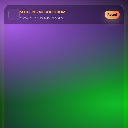
SITUS RESMI 3FASOBUM
Resmi
3FASOBUM • TARUHAN BOLA