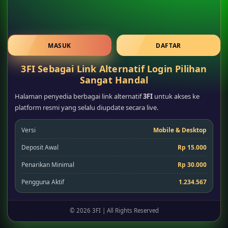
MASUK
DAFTAR
3FI Sebagai Link Alternatif Login Pilihan
Sangat Handal
Halaman penyedia berbagai link alternatif
3FI
untuk akses ke
platform resmi yang selalu diupdate secara live.
Versi
Mobile & Desktop
Deposit Awal
Rp 15.000
Penarikan Minimal
Rp 30.000
Pengguna Aktif
1.234.567
©
2026
3FI | All Rights Reserved