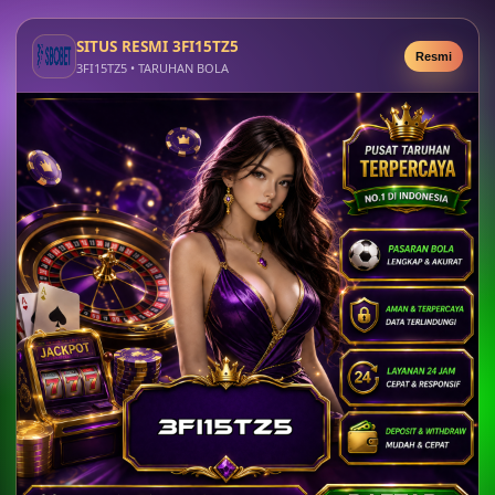
SITUS RESMI 3FI15TZ5
Resmi
3FI15TZ5 • TARUHAN BOLA