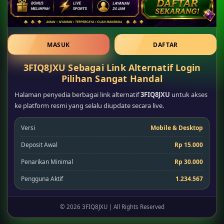
MASUK
DAFTAR
3FIQ8JXU Sebagai Link Alternatif Login
Pilihan Sangat Handal
Halaman penyedia berbagai link alternatif
3FIQ8JXU
untuk akses
ke platform resmi yang selalu diupdate secara live.
Versi
Mobile & Desktop
Deposit Awal
Rp 15.000
Penarikan Minimal
Rp 30.000
Pengguna Aktif
1.234.567
©
2026
3FIQ8JXU | All Rights Reserved