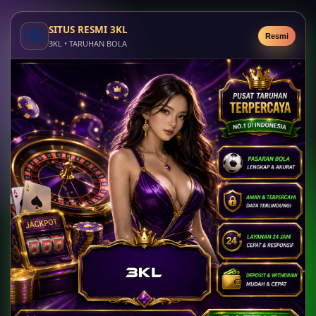
SITUS RESMI 3KL
Resmi
3KL • TARUHAN BOLA