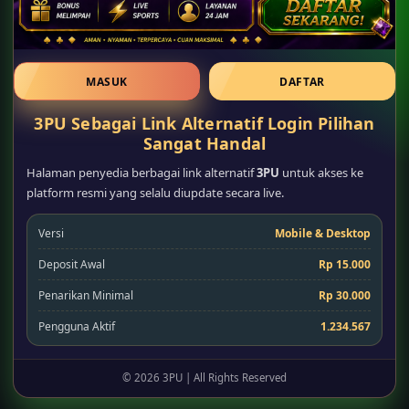
MASUK
DAFTAR
3PU Sebagai Link Alternatif Login Pilihan
Sangat Handal
Halaman penyedia berbagai link alternatif
3PU
untuk akses ke
platform resmi yang selalu diupdate secara live.
Versi
Mobile & Desktop
Deposit Awal
Rp 15.000
Penarikan Minimal
Rp 30.000
Pengguna Aktif
1.234.567
©
2026
3PU | All Rights Reserved