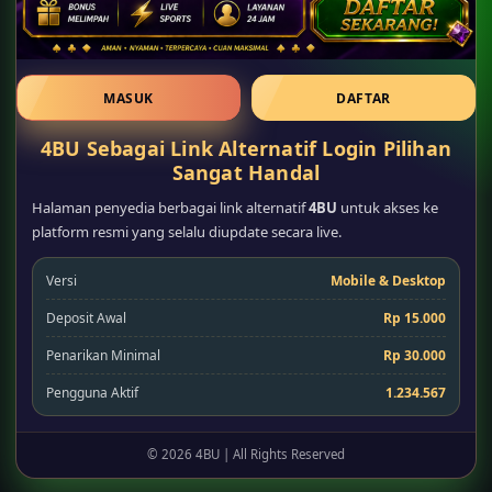
MASUK
DAFTAR
4BU Sebagai Link Alternatif Login Pilihan
Sangat Handal
Halaman penyedia berbagai link alternatif
4BU
untuk akses ke
platform resmi yang selalu diupdate secara live.
Versi
Mobile & Desktop
Deposit Awal
Rp 15.000
Penarikan Minimal
Rp 30.000
Pengguna Aktif
1.234.567
©
2026
4BU | All Rights Reserved