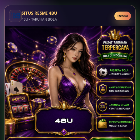
SITUS RESMI 4BU
Resmi
4BU • TARUHAN BOLA