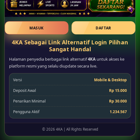
MASUK
DAFTAR
4KA Sebagai Link Alternatif Login Pilihan
Sangat Handal
Halaman penyedia berbagai link alternatif
4KA
untuk akses ke
platform resmi yang selalu diupdate secara live.
Versi
Mobile & Desktop
Deposit Awal
Rp 15.000
Penarikan Minimal
Rp 30.000
Pengguna Aktif
1.234.567
©
2026
4KA | All Rights Reserved