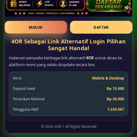
MASUK
DAFTAR
4OR Sebagai Link Alternatif Login Pilihan
Sangat Handal
Halaman penyedia berbagai link alternatif
4OR
untuk akses ke
platform resmi yang selalu diupdate secara live.
Versi
Mobile & Desktop
Deposit Awal
Rp 15.000
Penarikan Minimal
Rp 30.000
Pengguna Aktif
1.234.567
©
2026
4OR | All Rights Reserved