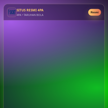
SITUS RESMI 4PA
Resmi
4PA • TARUHAN BOLA