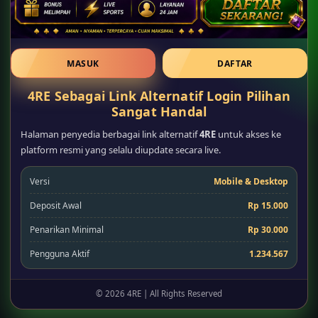
MASUK
DAFTAR
4RE Sebagai Link Alternatif Login Pilihan
Sangat Handal
Halaman penyedia berbagai link alternatif
4RE
untuk akses ke
platform resmi yang selalu diupdate secara live.
Versi
Mobile & Desktop
Deposit Awal
Rp 15.000
Penarikan Minimal
Rp 30.000
Pengguna Aktif
1.234.567
©
2026
4RE | All Rights Reserved