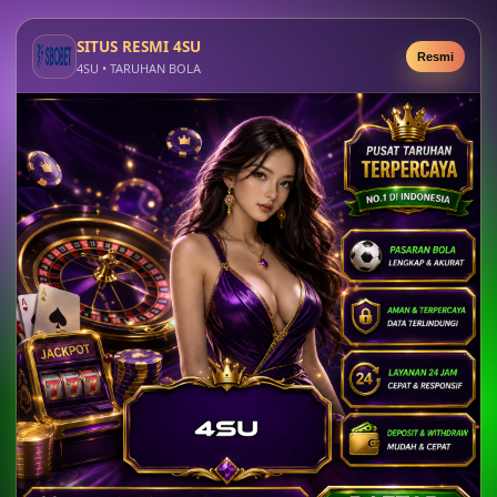
SITUS RESMI 4SU
Resmi
4SU • TARUHAN BOLA