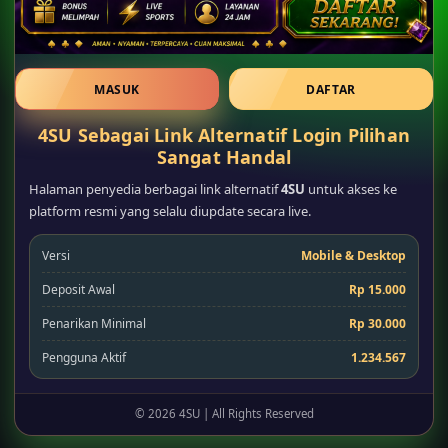
MASUK
DAFTAR
4SU Sebagai Link Alternatif Login Pilihan
Sangat Handal
Halaman penyedia berbagai link alternatif
4SU
untuk akses ke
platform resmi yang selalu diupdate secara live.
Versi
Mobile & Desktop
Deposit Awal
Rp 15.000
Penarikan Minimal
Rp 30.000
Pengguna Aktif
1.234.567
©
2026
4SU | All Rights Reserved