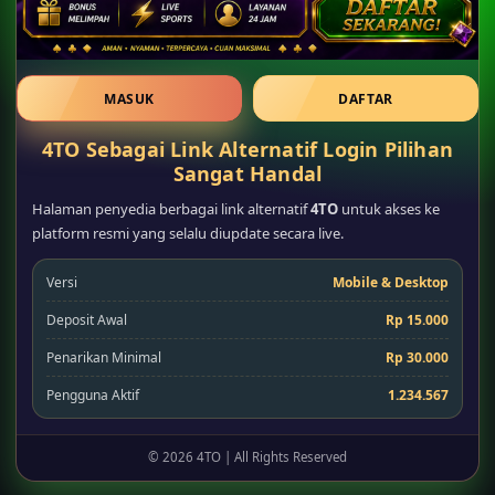
MASUK
DAFTAR
4TO Sebagai Link Alternatif Login Pilihan
Sangat Handal
Halaman penyedia berbagai link alternatif
4TO
untuk akses ke
platform resmi yang selalu diupdate secara live.
Versi
Mobile & Desktop
Deposit Awal
Rp 15.000
Penarikan Minimal
Rp 30.000
Pengguna Aktif
1.234.567
©
2026
4TO | All Rights Reserved