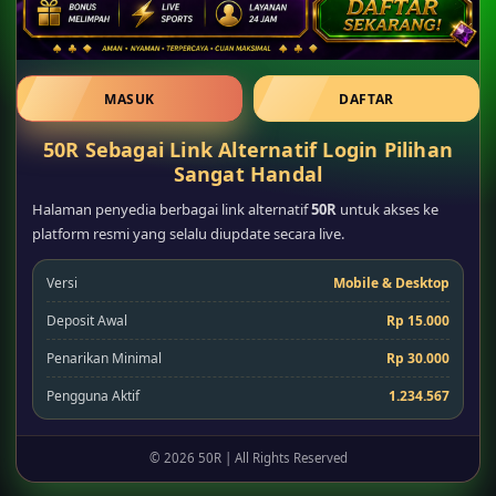
MASUK
DAFTAR
50R Sebagai Link Alternatif Login Pilihan
Sangat Handal
Halaman penyedia berbagai link alternatif
50R
untuk akses ke
platform resmi yang selalu diupdate secara live.
Versi
Mobile & Desktop
Deposit Awal
Rp 15.000
Penarikan Minimal
Rp 30.000
Pengguna Aktif
1.234.567
©
2026
50R | All Rights Reserved