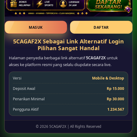
MASUK
DAFTAR
5CAGAF2X Sebagai Link Alternatif Login
Pilihan Sangat Handal
Halaman penyedia berbagai link alternatif
5CAGAF2X
untuk
akses ke platform resmi yang selalu diupdate secara live.
Versi
Mobile & Desktop
Deposit Awal
Rp 15.000
Penarikan Minimal
Rp 30.000
Pengguna Aktif
1.234.567
©
2026
5CAGAF2X | All Rights Reserved