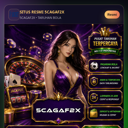
SITUS RESMI 5CAGAF2X
Resmi
5CAGAF2X • TARUHAN BOLA