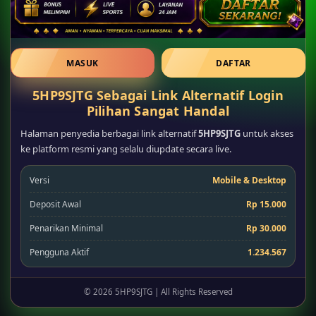
MASUK
DAFTAR
5HP9SJTG Sebagai Link Alternatif Login
Pilihan Sangat Handal
Halaman penyedia berbagai link alternatif
5HP9SJTG
untuk akses
ke platform resmi yang selalu diupdate secara live.
Versi
Mobile & Desktop
Deposit Awal
Rp 15.000
Penarikan Minimal
Rp 30.000
Pengguna Aktif
1.234.567
©
2026
5HP9SJTG | All Rights Reserved