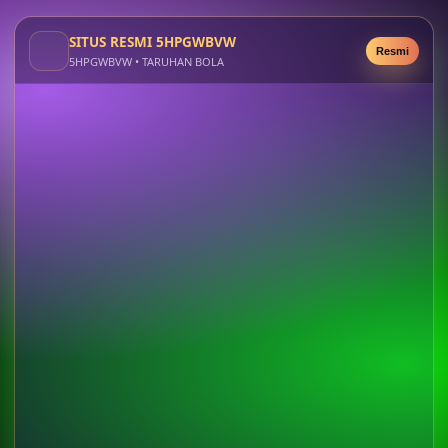
SITUS RESMI 5HPGWBVW
Resmi
5HPGWBVW • TARUHAN BOLA