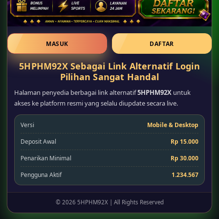
MASUK
DAFTAR
5HPHM92X Sebagai Link Alternatif Login
Pilihan Sangat Handal
Halaman penyedia berbagai link alternatif
5HPHM92X
untuk
akses ke platform resmi yang selalu diupdate secara live.
Versi
Mobile & Desktop
Deposit Awal
Rp 15.000
Penarikan Minimal
Rp 30.000
Pengguna Aktif
1.234.567
©
2026
5HPHM92X | All Rights Reserved