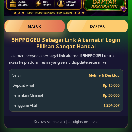
MASUK
DAFTAR
5HPPOGEU Sebagai Link Alternatif Login
Pilihan Sangat Handal
Halaman penyedia berbagai link alternatif
5HPPOGEU
untuk
akses ke platform resmi yang selalu diupdate secara live.
Versi
Mobile & Desktop
Deposit Awal
Rp 15.000
Penarikan Minimal
Rp 30.000
Pengguna Aktif
1.234.567
©
2026
5HPPOGEU | All Rights Reserved