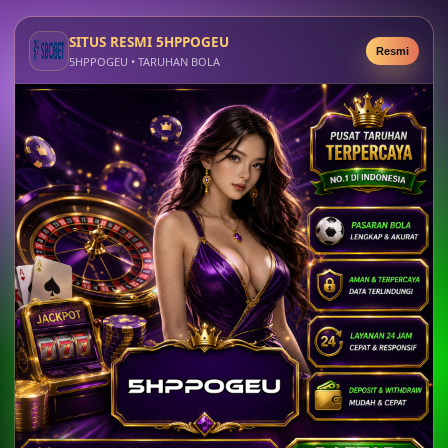
SITUS RESMI 5HPPOGEU
Resmi
5HPPOGEU • TARUHAN BOLA