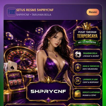
SITUS RESMI 5HPRYCNF
Resmi
5HPRYCNF • TARUHAN BOLA