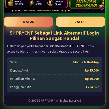
MASUK
DAFTAR
5HPRYCNF Sebagai Link Alternatif Login
Pilihan Sangat Handal
Halaman penyedia berbagai link alternatif
5HPRYCNF
untuk
akses ke platform resmi yang selalu diupdate secara live.
Versi
Mobile & Desktop
Deposit Awal
Rp 15.000
Penarikan Minimal
Rp 30.000
Pengguna Aktif
1.234.567
©
2026
5HPRYCNF | All Rights Reserved