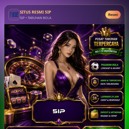
SITUS RESMI 5IP
Resmi
5IP • TARUHAN BOLA