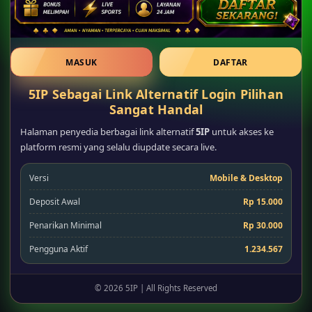
MASUK
DAFTAR
5IP Sebagai Link Alternatif Login Pilihan
Sangat Handal
Halaman penyedia berbagai link alternatif
5IP
untuk akses ke
platform resmi yang selalu diupdate secara live.
Versi
Mobile & Desktop
Deposit Awal
Rp 15.000
Penarikan Minimal
Rp 30.000
Pengguna Aktif
1.234.567
©
2026
5IP | All Rights Reserved