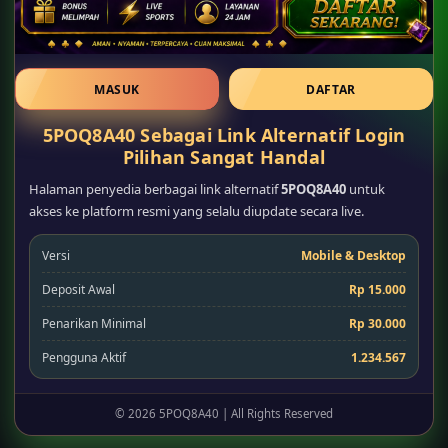
MASUK
DAFTAR
5POQ8A40 Sebagai Link Alternatif Login
Pilihan Sangat Handal
Halaman penyedia berbagai link alternatif
5POQ8A40
untuk
akses ke platform resmi yang selalu diupdate secara live.
Versi
Mobile & Desktop
Deposit Awal
Rp 15.000
Penarikan Minimal
Rp 30.000
Pengguna Aktif
1.234.567
©
2026
5POQ8A40 | All Rights Reserved