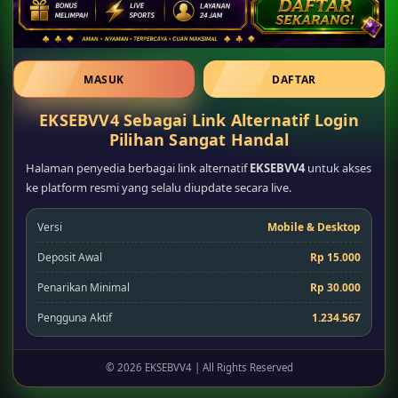
MASUK
DAFTAR
EKSEBVV4 Sebagai Link Alternatif Login
Pilihan Sangat Handal
Halaman penyedia berbagai link alternatif
EKSEBVV4
untuk akses
ke platform resmi yang selalu diupdate secara live.
Versi
Mobile & Desktop
Deposit Awal
Rp 15.000
Penarikan Minimal
Rp 30.000
Pengguna Aktif
1.234.567
©
2026
EKSEBVV4 | All Rights Reserved