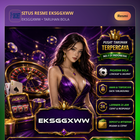
SITUS RESMI EKSGGXWW
Resmi
EKSGGXWW • TARUHAN BOLA