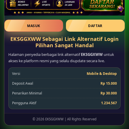
MASUK
DAFTAR
EKSGGXWW Sebagai Link Alternatif Login
Pilihan Sangat Handal
Halaman penyedia berbagai link alternatif
EKSGGXWW
untuk
akses ke platform resmi yang selalu diupdate secara live.
Versi
Mobile & Desktop
Deposit Awal
Rp 15.000
Penarikan Minimal
Rp 30.000
Pengguna Aktif
1.234.567
©
2026
EKSGGXWW | All Rights Reserved