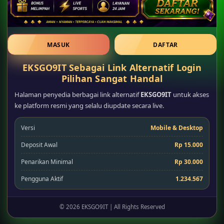
MASUK
DAFTAR
EKSGO9IT Sebagai Link Alternatif Login
Pilihan Sangat Handal
Halaman penyedia berbagai link alternatif
EKSGO9IT
untuk akses
ke platform resmi yang selalu diupdate secara live.
Versi
Mobile & Desktop
Deposit Awal
Rp 15.000
Penarikan Minimal
Rp 30.000
Pengguna Aktif
1.234.567
©
2026
EKSGO9IT | All Rights Reserved