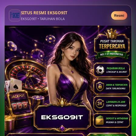
SITUS RESMI EKSGO9IT
Resmi
EKSGO9IT • TARUHAN BOLA