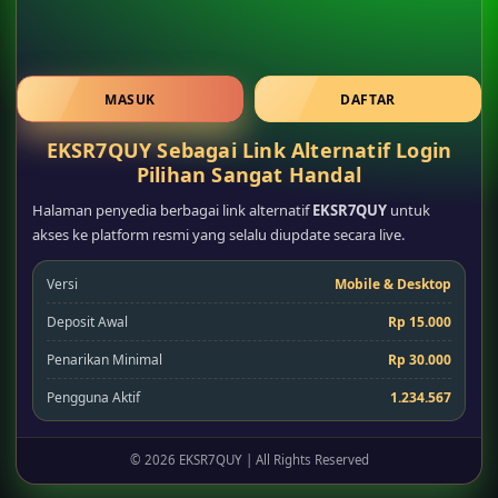
MASUK
DAFTAR
EKSR7QUY Sebagai Link Alternatif Login
Pilihan Sangat Handal
Halaman penyedia berbagai link alternatif
EKSR7QUY
untuk
akses ke platform resmi yang selalu diupdate secara live.
Versi
Mobile & Desktop
Deposit Awal
Rp 15.000
Penarikan Minimal
Rp 30.000
Pengguna Aktif
1.234.567
©
2026
EKSR7QUY | All Rights Reserved