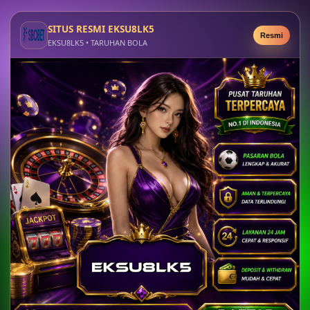
SITUS RESMI EKSU8LK5
Resmi
EKSU8LK5 • TARUHAN BOLA