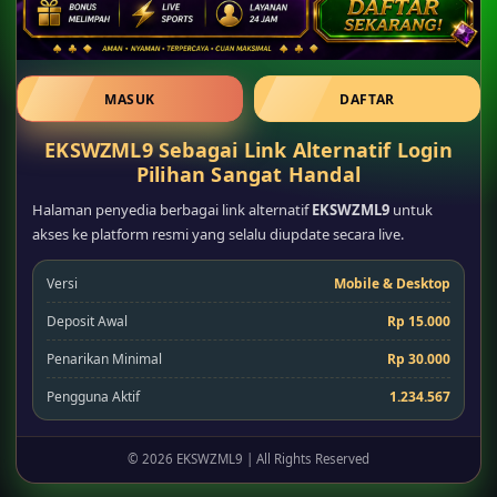
MASUK
DAFTAR
EKSWZML9 Sebagai Link Alternatif Login
Pilihan Sangat Handal
Halaman penyedia berbagai link alternatif
EKSWZML9
untuk
akses ke platform resmi yang selalu diupdate secara live.
Versi
Mobile & Desktop
Deposit Awal
Rp 15.000
Penarikan Minimal
Rp 30.000
Pengguna Aktif
1.234.567
©
2026
EKSWZML9 | All Rights Reserved