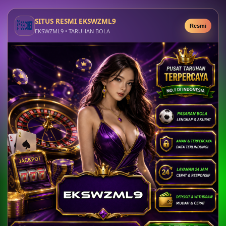
SITUS RESMI EKSWZML9
Resmi
EKSWZML9 • TARUHAN BOLA