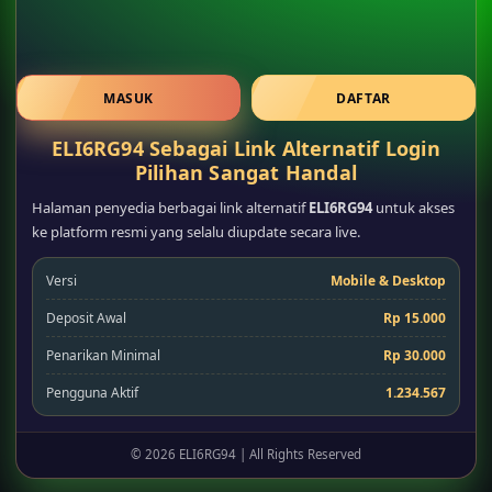
MASUK
DAFTAR
ELI6RG94 Sebagai Link Alternatif Login
Pilihan Sangat Handal
Halaman penyedia berbagai link alternatif
ELI6RG94
untuk akses
ke platform resmi yang selalu diupdate secara live.
Versi
Mobile & Desktop
Deposit Awal
Rp 15.000
Penarikan Minimal
Rp 30.000
Pengguna Aktif
1.234.567
©
2026
ELI6RG94 | All Rights Reserved