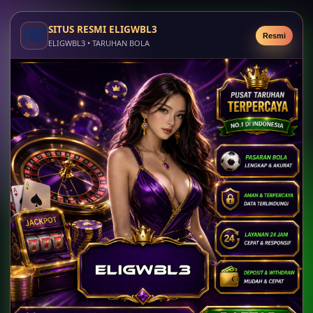
SITUS RESMI ELIGWBL3
Resmi
ELIGWBL3 • TARUHAN BOLA